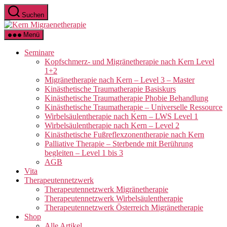
Zum
Suchen
Inhalt
Kern
springen
Migraenetherapie
Menü
Seminare
Kopfschmerz- und Migränetherapie nach Kern Level
1+2
Migränetherapie nach Kern – Level 3 – Master
Kinästhetische Traumatherapie Basiskurs
Kinästhetische Traumatherapie Phobie Behandlung
Kinästhetische Traumatherapie – Universelle Ressource
Wirbelsäulentherapie nach Kern – LWS Level 1
Wirbelsäulentherapie nach Kern – Level 2
Kinästhetische Fußreflexzonentherapie nach Kern
Palliative Therapie – Sterbende mit Berührung
begleiten – Level 1 bis 3
AGB
Vita
Therapeutennetzwerk
Therapeutennetzwerk Migränetherapie
Therapeutennetzwerk Wirbelsäulentherapie
Therapeutennetzwerk Österreich Migränetherapie
Shop
Alle Artikel