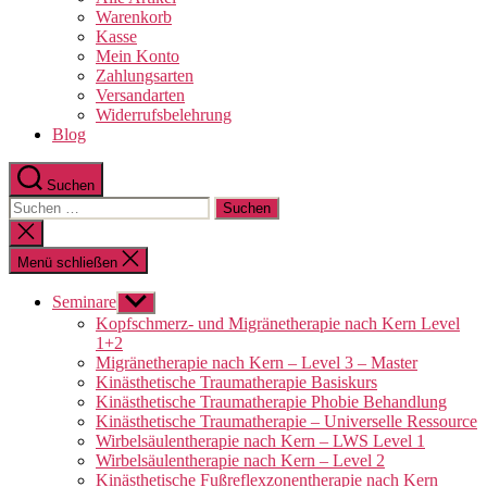
Warenkorb
Kasse
Mein Konto
Zahlungsarten
Versandarten
Widerrufsbelehrung
Blog
Suchen
Suchen
nach:
Suche
schließen
Menü schließen
Seminare
Untermenü
anzeigen
Kopfschmerz- und Migränetherapie nach Kern Level
1+2
Migränetherapie nach Kern – Level 3 – Master
Kinästhetische Traumatherapie Basiskurs
Kinästhetische Traumatherapie Phobie Behandlung
Kinästhetische Traumatherapie – Universelle Ressource
Wirbelsäulentherapie nach Kern – LWS Level 1
Wirbelsäulentherapie nach Kern – Level 2
Kinästhetische Fußreflexzonentherapie nach Kern