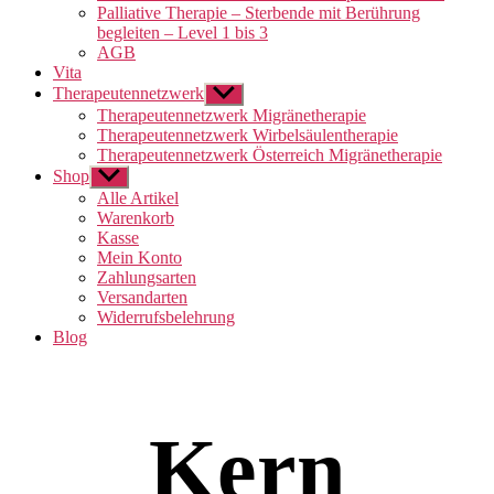
Palliative Therapie – Sterbende mit Berührung
begleiten – Level 1 bis 3
AGB
Vita
Therapeutennetzwerk
Untermenü
anzeigen
Therapeutennetzwerk Migränetherapie
Therapeutennetzwerk Wirbelsäulentherapie
Therapeutennetzwerk Österreich Migränetherapie
Shop
Untermenü
anzeigen
Alle Artikel
Warenkorb
Kasse
Mein Konto
Zahlungsarten
Versandarten
Widerrufsbelehrung
Blog
Kern