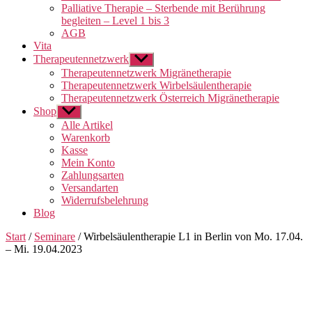
Palliative Therapie – Sterbende mit Berührung
begleiten – Level 1 bis 3
AGB
Vita
Therapeutennetzwerk
Untermenü
anzeigen
Therapeutennetzwerk Migränetherapie
Therapeutennetzwerk Wirbelsäulentherapie
Therapeutennetzwerk Österreich Migränetherapie
Shop
Untermenü
anzeigen
Alle Artikel
Warenkorb
Kasse
Mein Konto
Zahlungsarten
Versandarten
Widerrufsbelehrung
Blog
Start
/
Seminare
/ Wirbelsäulentherapie L1 in Berlin von Mo. 17.04.
– Mi. 19.04.2023