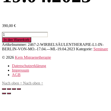
390,00
€
Wirbelsäulentherapie
L1
In den Warenkorb
in
Artikelnummer:
2467-2-WIRBELSÄULENTHERAPIE-L1-IN-
Berlin
BERLIN-VON-MO.-17.04.---MI.-19.04.2023
Kategorie:
Seminare
von
Mo.
© 2026
Kern Migraenetherapie
17.04.
-
Datenschutzerklärung
Mi.
Impressum
19.04.2023
AGB
Menge
Nach oben
↑
Nach oben
↑