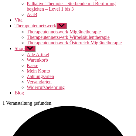
Palliative Therapie – Sterbende mit Berührung
begleiten – Level 1 bis 3
AGB
Vita
Therapeutennetzwerk
Untermenü
anzeigen
Therapeutennetzwerk Migränetherapie
Therapeutennetzwerk Wirbelsäulentherapie
Therapeutennetzwerk Österreich Migränetherapie
Shop
Untermenü
anzeigen
Alle Artikel
Warenkorb
Kasse
Mein Konto
Zahlungsarten
Versandarten
Widerrufsbelehrung
Blog
1 Veranstaltung gefunden.