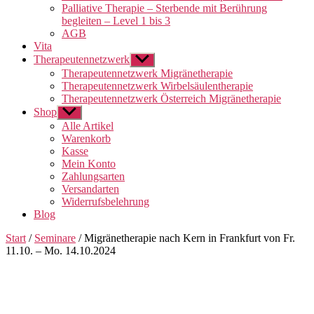
Palliative Therapie – Sterbende mit Berührung
begleiten – Level 1 bis 3
AGB
Vita
Therapeutennetzwerk
Untermenü
anzeigen
Therapeutennetzwerk Migränetherapie
Therapeutennetzwerk Wirbelsäulentherapie
Therapeutennetzwerk Österreich Migränetherapie
Shop
Untermenü
anzeigen
Alle Artikel
Warenkorb
Kasse
Mein Konto
Zahlungsarten
Versandarten
Widerrufsbelehrung
Blog
Start
/
Seminare
/ Migränetherapie nach Kern in Frankfurt von Fr.
11.10. – Mo. 14.10.2024