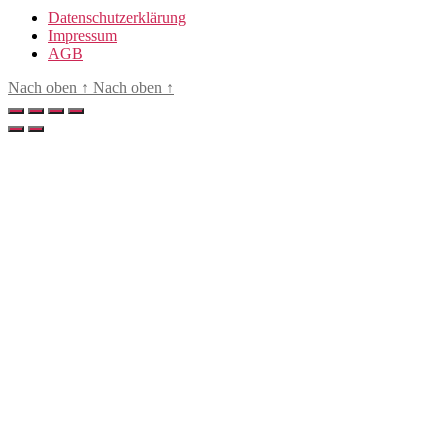
-
Datenschutzerklärung
Mo.
Impressum
14.10.2024
AGB
Menge
Nach oben
↑
Nach oben
↑