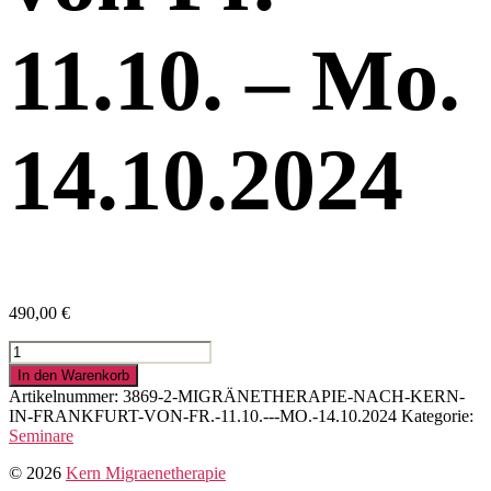
11.10. – Mo.
14.10.2024
490,00
€
Migränetherapie
nach
In den Warenkorb
Kern
Artikelnummer:
3869-2-MIGRÄNETHERAPIE-NACH-KERN-
in
IN-FRANKFURT-VON-FR.-11.10.---MO.-14.10.2024
Kategorie:
Frankfurt
Seminare
von
Fr.
© 2026
Kern Migraenetherapie
11.10.