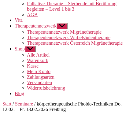
Palliative Therapie – Sterbende mit Berührung
begleiten – Level 1 bis 3
AGB
Vita
Therapeutennetzwerk
Untermenü
anzeigen
Therapeutennetzwerk Migränetherapie
Therapeutennetzwerk Wirbelsäulentherapie
Therapeutennetzwerk Österreich Migränetherapie
Shop
Untermenü
anzeigen
Alle Artikel
Warenkorb
Kasse
Mein Konto
Zahlungsarten
Versandarten
Widerrufsbelehrung
Blog
Start
/
Seminare
/ körpertherapeutische Phobie-Techniken Do.
12.02. – Fr. 13.02.2026 Freiburg