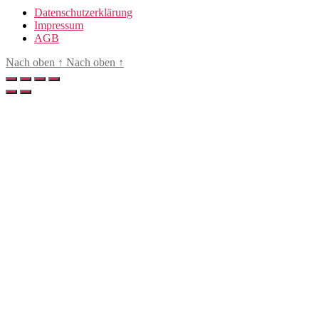
Freiburg
Datenschutzerklärung
Menge
Impressum
AGB
Nach oben
↑
Nach oben
↑