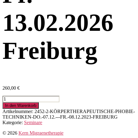
13.02.2026
Freiburg
260,00
€
körpertherapeutische
Phobie-
In den Warenkorb
Techniken
Artikelnummer:
2452-2-KÖRPERTHERAPEUTISCHE-PHOBIE-
Do.
TECHNIKEN-DO.-07.12.---FR.-08.12.2023-FREIBURG
12.02.
Kategorie:
Seminare
-
Fr.
© 2026
Kern Migraenetherapie
13.02.2026