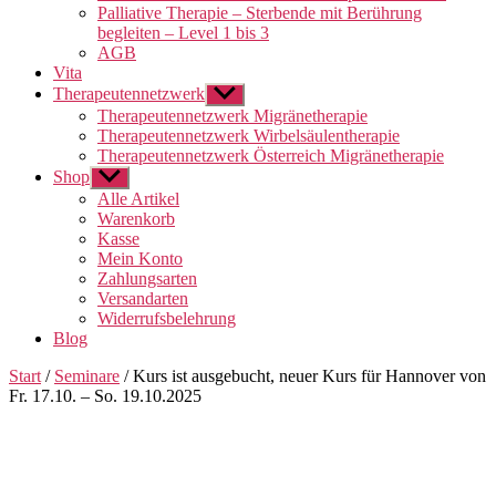
Palliative Therapie – Sterbende mit Berührung
begleiten – Level 1 bis 3
AGB
Vita
Therapeutennetzwerk
Untermenü
anzeigen
Therapeutennetzwerk Migränetherapie
Therapeutennetzwerk Wirbelsäulentherapie
Therapeutennetzwerk Österreich Migränetherapie
Shop
Untermenü
anzeigen
Alle Artikel
Warenkorb
Kasse
Mein Konto
Zahlungsarten
Versandarten
Widerrufsbelehrung
Blog
Start
/
Seminare
/ Kurs ist ausgebucht, neuer Kurs für Hannover von
Fr. 17.10. – So. 19.10.2025