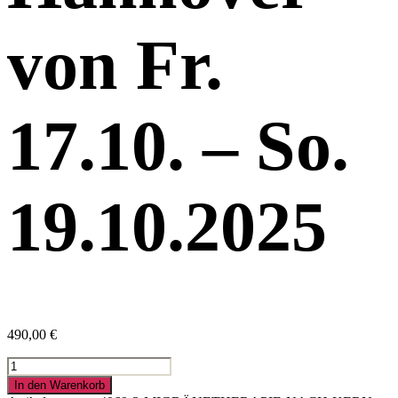
von Fr.
17.10. – So.
19.10.2025
490,00
€
Kurs
ist
In den Warenkorb
ausgebucht,