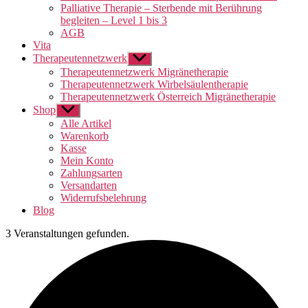
Palliative Therapie – Sterbende mit Berührung
begleiten – Level 1 bis 3
AGB
Vita
Therapeutennetzwerk
Untermenü
anzeigen
Therapeutennetzwerk Migränetherapie
Therapeutennetzwerk Wirbelsäulentherapie
Therapeutennetzwerk Österreich Migränetherapie
Shop
Untermenü
anzeigen
Alle Artikel
Warenkorb
Kasse
Mein Konto
Zahlungsarten
Versandarten
Widerrufsbelehrung
Blog
3 Veranstaltungen gefunden.